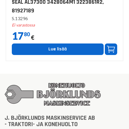
SEAL AL37300 3428064M1 3223861R2,
81927189
S.13296
Ei varastossa
17
80
€
Lue lisää
J. BJÖRKLUNDS MASKINSERVICE AB
- TRAKTORI- JA KONEHUOLTO