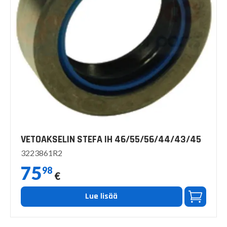
VETOAKSELIN STEFA IH 46/55/56/44/43/45
3223861R2
75
98
€
Lue lisää