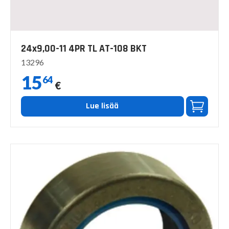
24x9,00-11 4PR TL AT-108 BKT
13296
15
64
€
Lue lisää