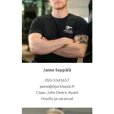
Janne Seppälä
050-5541657
janne@bjorklunds.fi
Claas, John Deere, Avant
Huolto ja varaosat