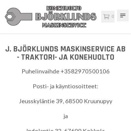
0
J. BJÖRKLUNDS MASKINSERVICE AB
- TRAKTORI- JA KONEHUOLTO
Puhelinvaihde +3582970500106
Posti- ja käyntiosoitteet:
Jeusskyläntie 39, 68500 Kruunupyy
ja
Indolantie 32, 67600 Kokkola