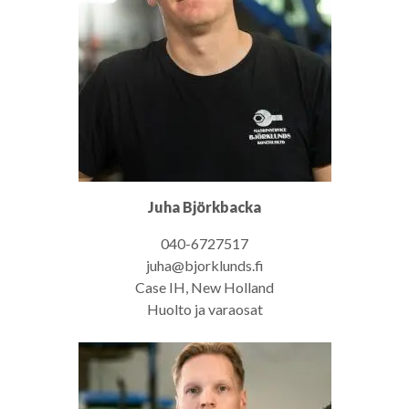
Juha Björkbacka
040-6727517
juha@bjorklunds.fi
Case IH, New Holland
Huolto ja varaosat