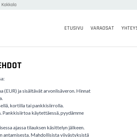
0 Kokkola
ETUSIVU
VARAOSAT
YHTEY
SEHDOT
sa:
na (EUR) ja sisältävät arvonlisäveron. Hinnat
a.
ä, kortilla tai pankkisiirrolla.
a. Pankkisiirtoa käytettäessä, pyydämme
sessa ajassa tilauksen käsittelyn jälkeen.
n antamisesta. Mahdollisista viivästyksistä