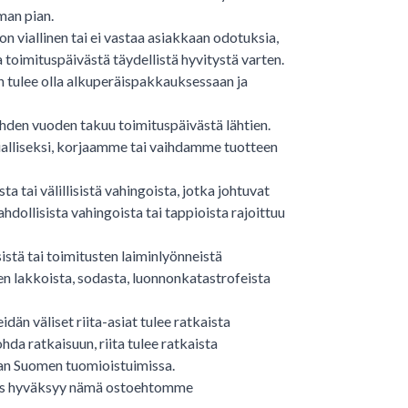
man pian.
on viallinen tai ei vastaa asiakkaan odotuksia,
 toimituspäivästä täydellistä hyvitystä varten.
 tulee olla alkuperäispakkauksessaan ja
 yhden vuoden takuu toimituspäivästä lähtien.
ialliseksi, korjaamme tai vaihdamme tuotteen
 tai välillisistä vahingoista, jotka johtuvat
llisista vahingoista tai tappioista rajoittuu
stä tai toimitusten laiminlyönneistä
ten lakkoista, sodasta, luonnonkatastrofeista
dän väliset riita-asiat tulee ratkaista
hda ratkaisuun, riita tulee ratkaista
aan Suomen tuomioistuimissa.
as hyväksyy nämä ostoehtomme