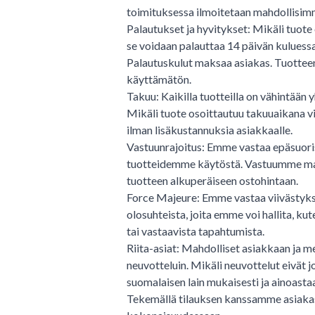
toimituksessa ilmoitetaan mahdollisim
Palautukset ja hyvitykset: Mikäli tuote 
se voidaan palauttaa 14 päivän kuluessa
Palautuskulut maksaa asiakas. Tuotteen
käyttämätön.
Takuu: Kaikilla tuotteilla on vähintään
Mikäli tuote osoittautuu takuuaikana v
ilman lisäkustannuksia asiakkaalle.
Vastuunrajoitus: Emme vastaa epäsuorista
tuotteidemme käytöstä. Vastuumme mahdo
tuotteen alkuperäiseen ostohintaan.
Force Majeure: Emme vastaa viivästyksi
olosuhteista, joita emme voi hallita, ku
tai vastaavista tapahtumista.
Riita-asiat: Mahdolliset asiakkaan ja mei
neuvotteluin. Mikäli neuvottelut eivät jo
suomalaisen lain mukaisesti ja ainoast
Tekemällä tilauksen kanssamme asiak