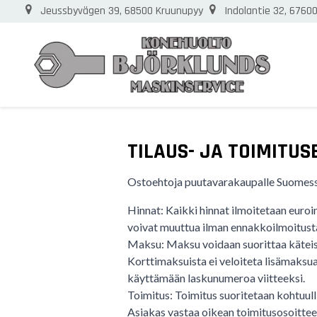
Jeussbyvägen 39, 68500 Kruunupyy
Indolantie 32, 6760
TILAUS- JA TOIMITU
Ostoehtoja puutavarakaupalle Suomes
Hinnat: Kaikki hinnat ilmoitetaan euroi
voivat muuttua ilman ennakkoilmoitust
Maksu: Maksu voidaan suorittaa käteisell
Korttimaksuista ei veloiteta lisämaksu
käyttämään laskunumeroa viitteeksi.
Toimitus: Toimitus suoritetaan kohtuulli
Asiakas vastaa oikean toimitusosoittee