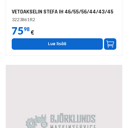
VETOAKSELIN STEFA IH 46/55/56/44/43/45
3223861R2
75
98
€
Lue lisää