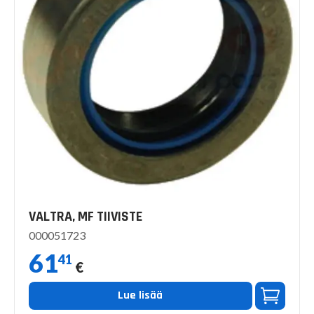
VALTRA, MF TIIVISTE
000051723
61
41
€
Lue lisää