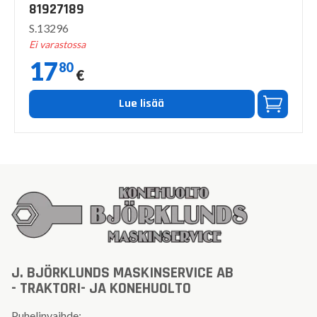
81927189
S.13296
Ei varastossa
17
80
€
Lue lisää
J. BJÖRKLUNDS MASKINSERVICE AB
- TRAKTORI- JA KONEHUOLTO
Puhelinvaihde: