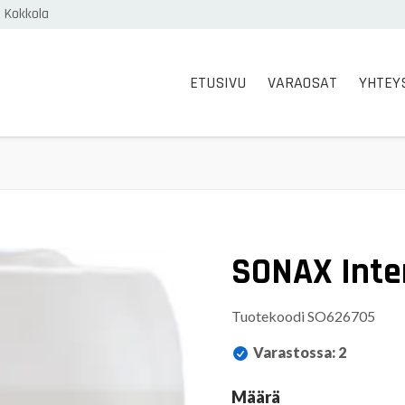
0 Kokkola
ETUSIVU
VARAOSAT
YHTEY
SONAX Inte
Tuotekoodi
SO626705
Varastossa
:
2
Määrä