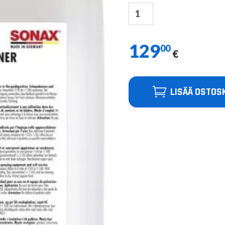
129
00
€
LISÄÄ OSTOS