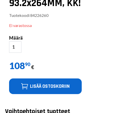
93.2x264MM, KK!
Tuotekoodi
84226260
Ei varastossa
Määrä
108
90
€
LISÄÄ OSTOSKORIIN
Vaihtoehtoiset tuotteet