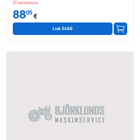
Ei varastossa
88
05
€
Lue lisää