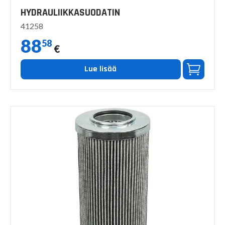
HYDRAULIIKKASUODATIN
41258
88
58
€
Lue lisää