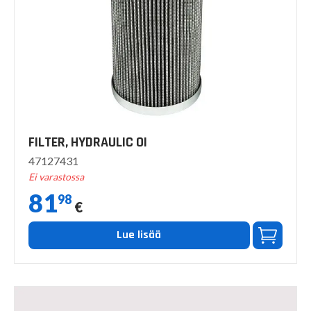
FILTER, HYDRAULIC OI
47127431
Ei varastossa
81
98
€
Lue lisää