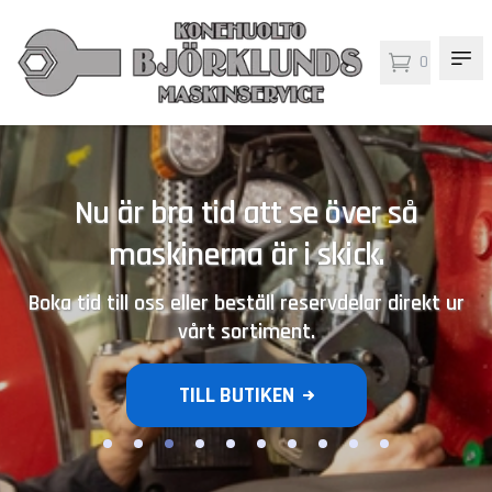
0
Nu är bra tid att se över så
maskinerna är i skick.
Boka tid till oss eller beställ reservdelar direkt ur
vårt sortiment.
TILL BUTIKEN