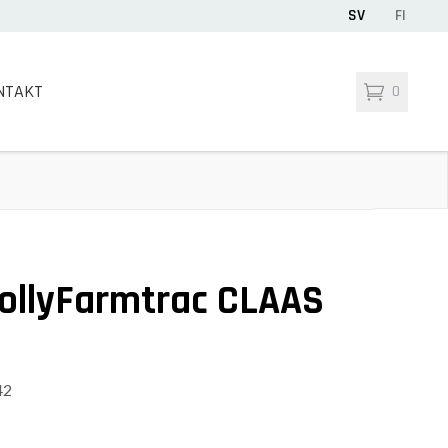
SV
FI
NTAKT
0
rollyFarmtrac CLAAS
42