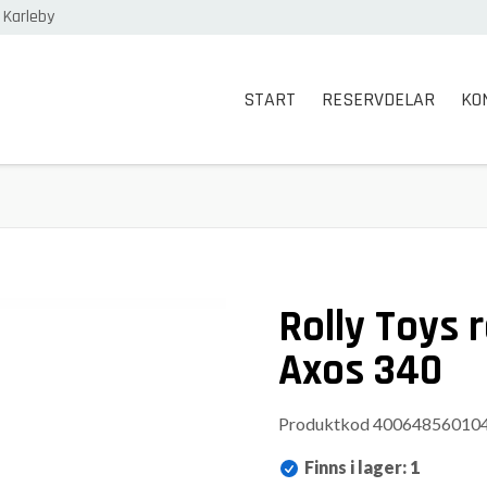
 Karleby
START
RESERVDELAR
KO
Rolly Toys 
Axos 340
Produktkod
40064856010
Finns i lager
:
1