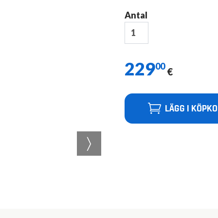
Antal
229
00
€
LÄGG I KÖPK
〉