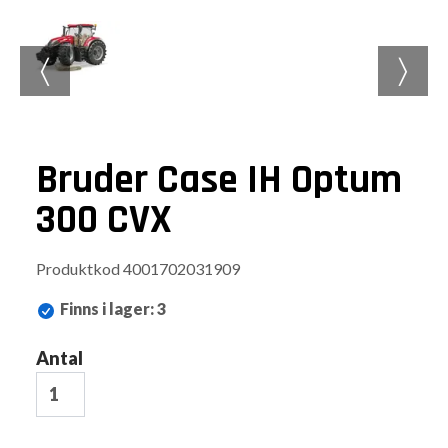
〈
〉
Bruder Case IH Optum
300 CVX
Produktkod
4001702031909
Finns i lager
:
3
Antal